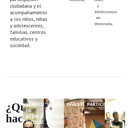
ciudadana y el
y
acompañamiento
adolescencia
en
a los niños, niñas
Venezuela.
y adolescentes,
familias, centros
educativos y
sociedad.
¿Qué
SERVICIO
SERVICIO
INVESTIGACIÓN
PARTICIPACIÓN
FORMACI
DE
DE
hacemos?
ATENCIÓN
ATENCIÓN
PICOLÓGICA
JURÍDICA