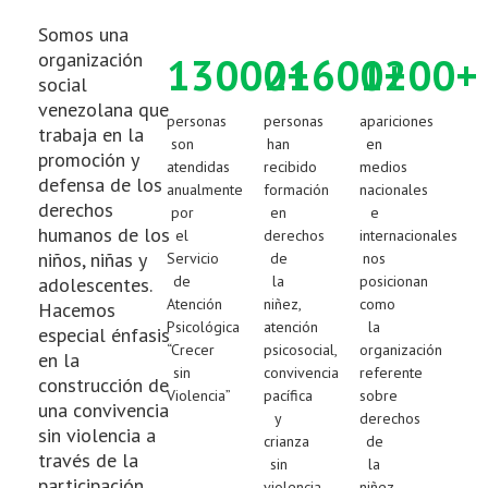
0
2
1
0
5
0
1
Somos una
organización
1
3
0
0
0
2
+
1
6
0
0
1
+
2
0
0
+
social
2
4
1
1
1
3
2
7
1
1
2
3
1
1
venezolana que
personas
personas
apariciones
trabaja en la
3
5
2
2
2
4
3
8
2
2
3
4
2
2
son
han
en
promoción y
atendidas
recibido
medios
defensa de los
4
6
3
3
3
5
4
9
3
3
4
5
3
3
anualmente
formación
nacionales
derechos
por
en
e
5
7
4
4
4
6
5
4
4
5
6
4
4
humanos de los
el
derechos
internacionales
niños, niñas y
Servicio
de
nos
6
8
5
5
5
7
6
5
5
6
7
5
5
de
la
posicionan
adolescentes.
Atención
niñez,
como
7
9
6
6
6
8
7
6
6
7
8
6
6
Hacemos
Psicológica
atención
la
especial énfasis
8
7
7
7
9
8
7
7
8
9
7
7
“Crecer
psicosocial,
organización
en la
sin
convivencia
referente
construcción de
9
8
8
8
9
8
8
9
8
8
Violencia”
pacífica
sobre
una convivencia
y
derechos
9
9
9
9
9
9
9
sin violencia a
crianza
de
través de la
sin
la
participación
violencia.
niñez