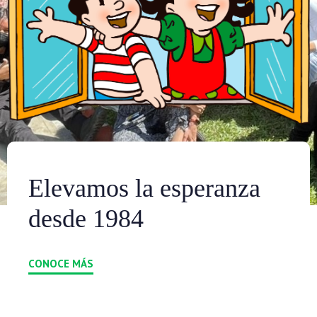
Elevamos la esperanza
0
desde 1984
1
2
CONOCE MÁS
0
3
1
0
4
0